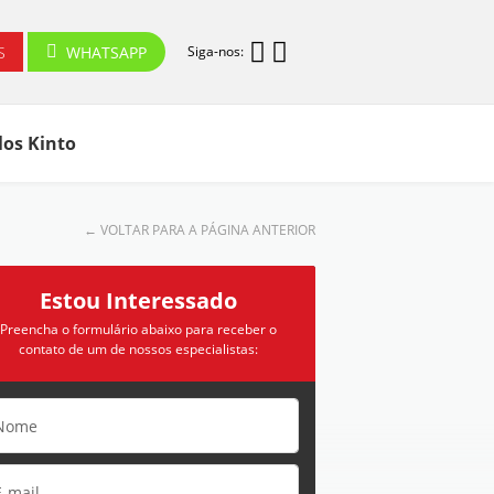
S
WHATSAPP
Siga-nos:
los Kinto
←
VOLTAR PARA A PÁGINA ANTERIOR
Estou Interessado
Preencha o formulário abaixo para receber o
contato de um de nossos especialistas: