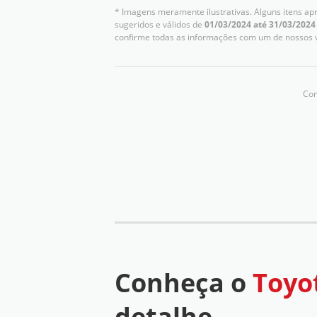
* Imagens meramente ilustrativas. Alguns itens ap
sugeridos e válidos de
01/03/2024 até 31/03/2024
confirme todas as informações com um de nossos 
Com
Conheça o
Toyo
detalhe