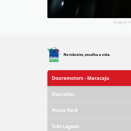
Imagens me
No trânsito, escolha a vida.
Douramotors - Maracaju
Dourados
Ponta Porã
Três Lagoas