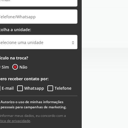
colha a unidade:
Selecione uma unidade
ículo na troca?
Sim
Não
ero receber contato por:
E-mail
Whatsapp
Telefone
Autorizo o uso de minhas informações
pessoais para campanhas de marketing.
informar meus dados, eu concordo com a
ítica de privacidade
.