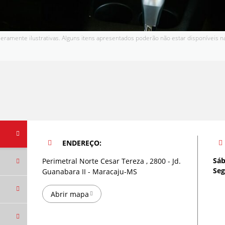
ramente ilustrativas. Alguns itens apresentados poderão não estar disponíveis n
ENDEREÇO:
Sá
Perimetral Norte Cesar Tereza , 2800 - Jd.
Seg
Guanabara II - Maracaju-MS
Abrir mapa