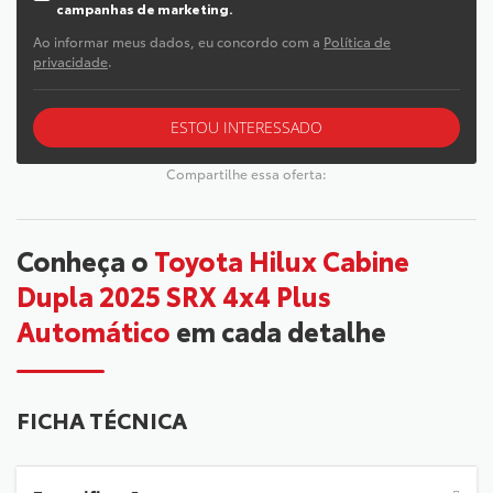
campanhas de marketing.
Ao informar meus dados, eu concordo com a
Política de
privacidade
.
ESTOU INTERESSADO
Compartilhe essa oferta:
Conheça o
Toyota Hilux Cabine
Dupla 2025 SRX 4x4 Plus
Automático
em cada detalhe
FICHA TÉCNICA