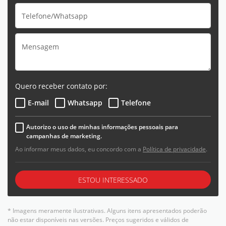
Quero receber contato por:
E-mail
Whatsapp
Telefone
Autorizo o uso de minhas informações pessoais para
campanhas de marketing.
Ao informar meus dados, eu concordo com a
Política de privacidade
.
ESTOU INTERESSADO
* Imagens meramente ilustrativas. Alguns itens apresentados poderão
não estar disponíveis nas versões. Preços sugeridos e válidos de