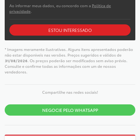
Ao informar meus dados, eu concordo com a
Política de
privacidade
.
ESTOU INTERESSADO
* Imagens meramente ilustrativas. Alguns itens apresentados poderão
não estar disponíveis nas versões. Preços sugeridos e válidos de
31/08/2026
. Os preços poderão ser modificados sem aviso prévio.
Consulte e confirme todas as informações com um de nossos
vendedores.
Compartilhe nas redes sociais!
NEGOCIE PELO WHATSAPP