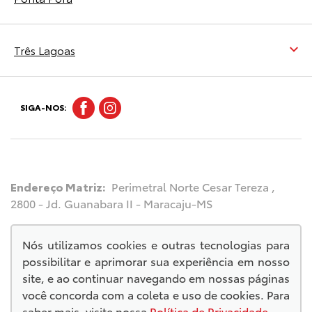
Três Lagoas
SIGA-NOS:
Endereço Matriz:
Perimetral Norte Cesar Tereza ,
2800 - Jd. Guanabara II - Maracaju-MS
Nós utilizamos cookies e outras tecnologias para
possibilitar e aprimorar sua experiência em nosso
© Copyright 2026
site, e ao continuar navegando em nossas páginas
AutoForce - Todos os direitos reservados.
você concorda com a coleta e uso de cookies. Para
Política de privacidade
.
saber mais, visite nossa
Política de Privacidade
.